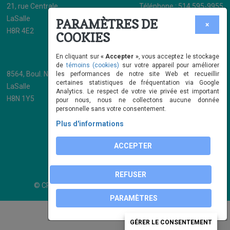
21, rue Centrale
Téléphone : 514 595-9955
LaSalle
Télécopieur : 514 595-9673
PARAMÈTRES DE
×
H8R 4E2
info@cpefamiligarde.com
COOKIES
Volet Bureau Coordonnateur
En cliquant sur
« Accepter »
, vous acceptez le stockage
de
témoins (cookies)
sur votre appareil pour améliorer
8564, Boul. Newman Suite 206
Téléphone : 514 595-9955
les performances de notre site Web et recueillir
certaines statistiques de fréquentation via Google
LaSalle
Télécopieur : 514 595-9673
Analytics. Le respect de votre vie privée est important
H8N 1Y5
info@cpefamiligarde.com
pour nous, nous ne collectons aucune donnée
personnelle sans votre consentement.
Plus d'informations
ACCEPTER
REFUSER
© CPE Familigarde, 2018 | Conception web :
ViGlob
PARAMÈTRES
GÉRER LE CONSENTEMENT