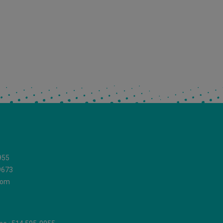
955
9673
com