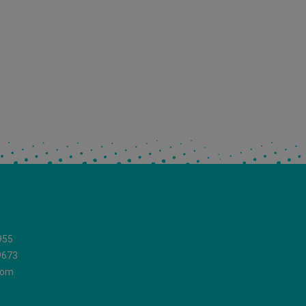
955
9673
com