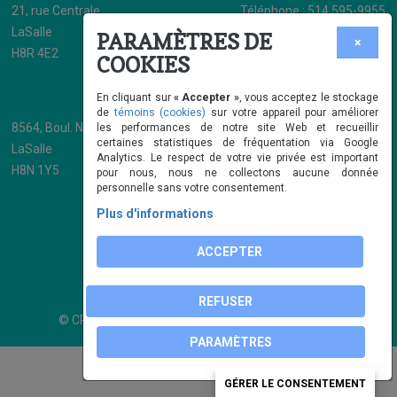
21, rue Centrale
Téléphone : 514 595-9955
LaSalle
Télécopieur : 514 595-9673
PARAMÈTRES DE
×
H8R 4E2
info@cpefamiligarde.com
COOKIES
Volet Bureau Coordonnateur
En cliquant sur
« Accepter »
, vous acceptez le stockage
de
témoins (cookies)
sur votre appareil pour améliorer
8564, Boul. Newman Suite 206
Téléphone : 514 595-9955
les performances de notre site Web et recueillir
certaines statistiques de fréquentation via Google
LaSalle
Télécopieur : 514 595-9673
Analytics. Le respect de votre vie privée est important
H8N 1Y5
info@cpefamiligarde.com
pour nous, nous ne collectons aucune donnée
personnelle sans votre consentement.
Plus d'informations
ACCEPTER
REFUSER
© CPE Familigarde, 2018 | Conception web :
ViGlob
PARAMÈTRES
GÉRER LE CONSENTEMENT