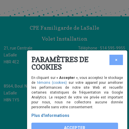
CPE Familigarde de LaSalle
Volet Installation
21, rue Centrale
Téléphone : 514 595-9955
LaSalle
Télécopieur : 514 595-9673
PARAMÈTRES DE
×
H8R 4E2
info@cpefamiligarde.com
COOKIES
Volet Bureau Coordonnateur
En cliquant sur
« Accepter »
, vous acceptez le stockage
de
témoins (cookies)
sur votre appareil pour améliorer
8564, Boul. Newman Suite 206
Téléphone : 514 595-9955
les performances de notre site Web et recueillir
certaines statistiques de fréquentation via Google
LaSalle
Télécopieur : 514 595-9673
Analytics. Le respect de votre vie privée est important
H8N 1Y5
info@cpefamiligarde.com
pour nous, nous ne collectons aucune donnée
personnelle sans votre consentement.
Plus d'informations
ACCEPTER